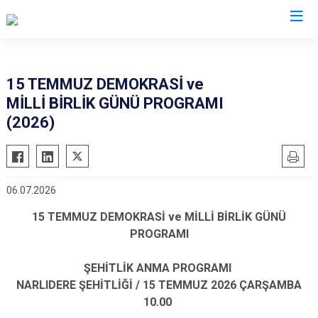
İzmir
15 TEMMUZ DEMOKRASİ ve
MİLLİ BİRLİK GÜNÜ PROGRAMI
Aliağa
Foça
Menemen
(2026)
Balçova
Gaziemir
Narlıdere
Bayındır
Güzelbahçe
Ödemiş
Bergama
Karaburun
Seferihisar
06.07.2026
Beydağ
Karşıyaka
Selçuk
15 TEMMUZ DEMOKRASİ ve MİLLİ BİRLİK GÜNÜ
Bornova
Kemalpaşa
Tire
PROGRAMI
Buca
Kınık
Torbalı
Çeşme
Kiraz
Urla
ŞEHİTLİK ANMA PROGRAMI
NARLIDERE ŞEHİTLİĞİ / 15 TEMMUZ 2026 ÇARŞAMBA
Çiğli
Konak
Bayraklı
10.00
Dikili
Menderes
Karabağlar