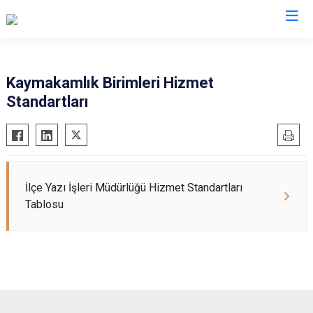
İzmir
Kaymakamlık Birimleri Hizmet
Standartları
Aliağa
Foça
Menemen
Balçova
Gaziemir
Narlıdere
Bayındır
Güzelbahçe
Ödemiş
Bergama
Karaburun
Seferihisar
İlçe Yazı İşleri Müdürlüğü Hizmet Standartları
Beydağ
Karşıyaka
Selçuk
Tablosu
Bornova
Kemalpaşa
Tire
Buca
Kınık
Torbalı
Çeşme
Kiraz
Urla
Çiğli
Konak
Bayraklı
Dikili
Menderes
Karabağlar