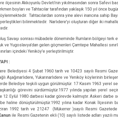
lçesinin Akkoyunlu Devleti’nin yıkılmasından sonra Safevi baskı
rkmen boyları ve Tahtacılar tarafından yaklaşık 150 yıl önce bugün
öylenmektedir. Tahtacılardan sonra yine alevi inancına sahip Baya
yerleştikleri bilinmektedir. Narlıdere'yi oluşturan diğer iki maha
edir.
uluş Savaşı sonrası mübadele döneminde Rumların bölgeyi terk e
luk ve Yugoslavya’dan gelen göçmenleri Çamtepe Mahallesi sınırla
si sınırları içindeki Yeniköy'e yerleştirilmi
PI :
Belediyesi 4 Şubat 1960 tarih ve 10423 sayılı Resmi Gazete
ğlı Aşağınarlıdere, Yukarınarlıdere ve Yeniköy köylerinin birleş
erde Belediye teşkili uygun görülmüştür. 17 Kasım 1963 yerel se
aşkanlığı görevini sürdürmüştür.1977 yılında yapılan yerel se
 12 Eylül 1980 darbesi kadar görevde kalmıştır. Askeri darbe s
şube haline dönüştürülmüştür.1992 yılına kadar Konak İlçesinin
ziran 1992 tarih ve 21247 (Mükerrer )sayılı Resmi Gazetede
Kanun
ile Resmi Gazetenin ekli (10) sayılı listede adları yazılı m