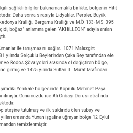
Kınık
Torbalı
li sağlıklı bilgiler bulunamamakla birlikte, bölgenin Hitit
tedir. Daha sonra sırasıyla Lidyalılar, Persler, Büyük
Kiraz
Urla
kedonya Krallığı, Bergama Krallığı ve M.Ö. 133-M.S. 395
Konak
Bayraklı
geçidi, boğaz” anlamına gelen “AKHİLLEON” adıyla anılan
Menderes
Karabağlar
ir.
manlar ile tanışmasını sağlar. 1071 Malazgirt
81 yılında Selçuklu Beylerinden Çaka Bey tarafından ele
er ve Rodos Şövalyeleri arasında el değiştiren bölge,
ne girmiş ve 1425 yılında Sultan II. Murat tarafından
a şimdiki Yenikale bölgesinde Köprülü Mehmet Paşa
nılmıştır. Günümüzde ise Ali Onbaşı Deresi etrafında
ektedir.
p ateşine tutulmuş ve ilk saldırıda ölen subay ve
yılları arasında Yunan işgaline uğrayan bölge 12 Eylül
mandan temizlenmiştir.