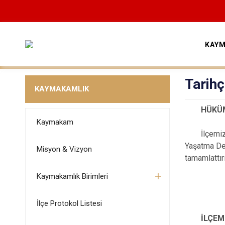
KAYM
Tarih
KAYMAKAMLIK
HÜKÜMET
Kaymakam
İlçemizin 
Yaşatma Der
Misyon & Vizyon
tamamlattır
Kaymakamlık Birimleri
İlçe Protokol Listesi
İLÇEMİZ