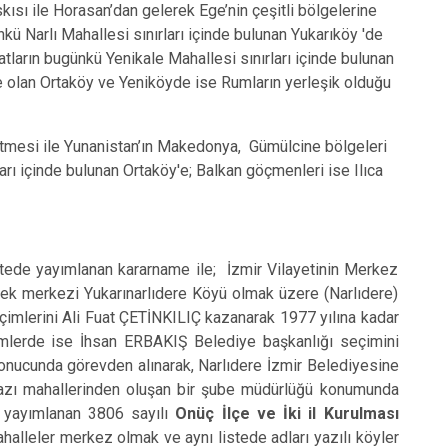
sı ile Horasan’dan gelerek Ege’nin çeşitli bölgelerine
kü Narlı Mahallesi sınırları içinde bulunan Yukarıköy 'de
tların bugünkü Yenikale Mahallesi sınırları içinde bulunan
lle olan Ortaköy ve Yeniköyde ise Rumların yerleşik olduğu
tmesi ile Yunanistan’ın Makedonya, Gümülcine bölgeleri
rı içinde bulunan Ortaköy'e; Balkan göçmenleri ise Ilıca
ştir.
de yayımlanan kararname ile; İzmir Vilayetinin Merkez
erek merkezi Yukarınarlıdere Köyü olmak üzere (Narlıdere)
çimlerini Ali Fuat ÇETİNKILIÇ kazanarak 1977 yılına kadar
çimlerde ise İhsan ERBAKIŞ Belediye başkanlığı seçimini
onucunda görevden alınarak, Narlıdere İzmir Belediyesine
 bazı mahallerinden oluşan bir şube müdürlüğü konumunda
 yayımlanan 3806 sayılı
Onüç İlçe ve İki il Kurulması
ahalleler merkez olmak ve aynı listede adları yazılı köyler