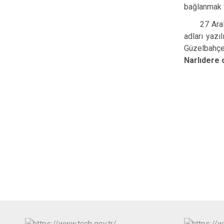
bağlanmak v
27 Aralık 
adları yazı
Güzelbahçe
Narlıdere 