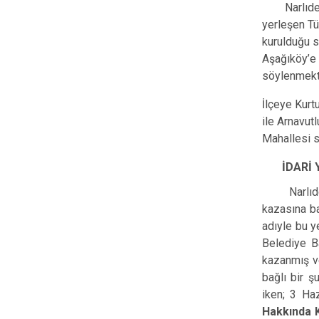
Narlıdere i
yerleşen Tü
kurulduğu s
Aşağıköy’e 
söylenmekt
İlçeye Kurt
ile Arnavut
Mahalle
İDARİ YA
Narlıdere 
kazasına ba
adıyle bu y
Belediye B
kazanmış ve
bağlı bir 
iken; 3 Ha
Hakkında 