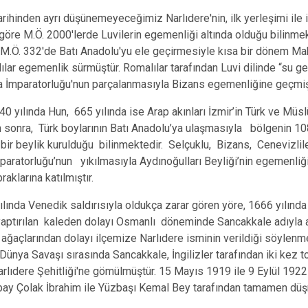
Buca
inden ayrı düşünemeyeceğimiz Narlıdere'nin, ilk yerleşimi ile ilgi
a göre M.Ö. 2000'lerde Luvilerin egemenliği altında olduğu bilinmek
Çeşme
 M.Ö. 332'de Batı Anadolu'yu ele geçirmesiyle kısa bir dönem Ma
Çiğli
ılar egemenlik sürmüştür. Romalılar tarafından Luvi dilinde “su 
Dikili
 İmparatorluğu'nun parçalanmasıyla Bizans egemenliğine geçmişt
lında Hun, 665 yılında ise Arap akınları İzmir’in Türk ve Müslü
 sonra, Türk boylarının Batı Anadolu’ya ulaşmasıyla bölgenin 10
, bir beylik kurulduğu bilinmektedir. Selçuklu, Bizans, Cenevizlil
paratorluğu’nun yıkılmasıyla Aydınoğulları Beyliği’nin egemenliği
aklarına katılmıştır.
da Venedik saldırısıyla oldukça zarar gören yöre, 1666 yılınd
yaptırılan kaleden dolayı Osmanlı döneminde Sancakkale adıyla a
 ağaçlarından dolayı ilçemize Narlıdere isminin verildiği söylenm
ya Savaşı sırasında Sancakkale, İngilizler tarafından iki kez to
arlıdere Şehitliği'ne gömülmüştür. 15 Mayıs 1919 ile 9 Eylül 1922 
bay Çolak İbrahim ile Yüzbaşı Kemal Bey tarafından tamamen düş