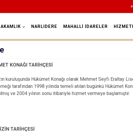
e
AKAMLIK
NARLIDERE
MAHALLİ İDARELER
HİZMET
İzmir
çe
 KONAĞI TARİHÇESİ
Aliağa
kuruluşunda Hükümet Konağı olarak Mehmet Seyfi Eraltay Lisesi
neği tarafından 1998 yılında temeli atılan bugünkü Hükümet Kona
Balçova
ılmış ve 2004 yılının sonu itibariyle hizmet vermeye başlamıştır.
Bayındır
Bergama
Beydağ
Bornova
İN TARİHÇESİ