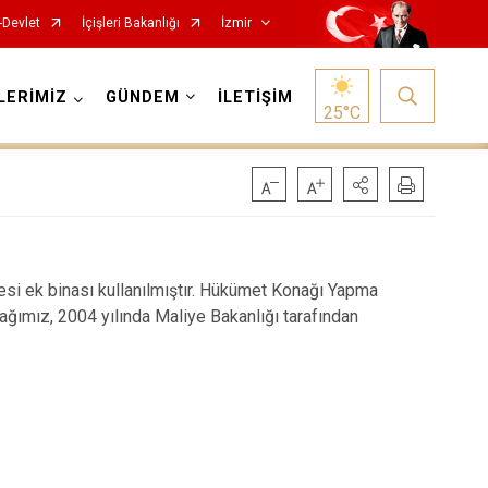
-Devlet
İçişleri Bakanlığı
İzmir
LERİMİZ
GÜNDEM
İLETİŞİM
25
°C
Foça
Menemen
 ek binası kullanılmıştır. Hükümet Konağı Yapma
ğımız, 2004 yılında Maliye Bakanlığı tarafından
Gaziemir
Narlıdere
Güzelbahçe
Ödemiş
Karaburun
Seferihisar
Karşıyaka
Selçuk
Kemalpaşa
Tire