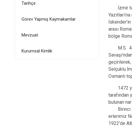
Tarihçe
İzmir tarih
Yazıtları’n
Görev Yapmış Kaymakamlar
İskender'in
arası Romal
Mevzuat
bölge Roma
M.S. 440 yı
Kurumsal Kimlik
Savaşı’ndan
geçirilerek
Selçuklu İm
Osmanlı topr
1472 yılın
tarafından 
bulunan nar
Birinci Dün
erlerimiz N
1922'de Al