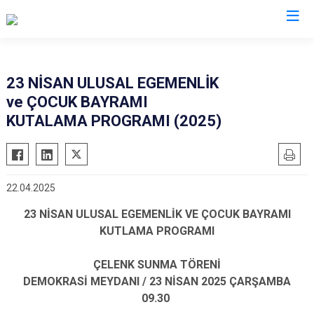
İzmir
23 NİSAN ULUSAL EGEMENLİK
ve ÇOCUK BAYRAMI
Aliağa
Foça
Menemen
KUTALAMA PROGRAMI (2025)
Balçova
Gaziemir
Narlıdere
Bayındır
Güzelbahçe
Ödemiş
Bergama
Karaburun
Seferihisar
22.04.2025
Beydağ
Karşıyaka
Selçuk
23 NİSAN ULUSAL EGEMENLİK VE ÇOCUK BAYRAMI
Bornova
Kemalpaşa
Tire
KUTLAMA PROGRAMI
Buca
Kınık
Torbalı
Çeşme
Kiraz
Urla
ÇELENK SUNMA TÖRENİ
DEMOKRASİ MEYDANI / 23 NİSAN 2025 ÇARŞAMBA
Çiğli
Konak
Bayraklı
09.30
Dikili
Menderes
Karabağlar