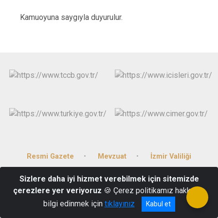
Kamuoyuna saygıyla duyurulur.
Resmi Gazete
Mevzuat
İzmir Valiliği
Sizlere daha iyi hizmet verebilmek için sitemizde
Huzur Mah. Mithatpaşa Cad. No:477/A Narlıdere/İZMİR
çerezlere yer veriyoruz
🍪 Çerez politikamız hakkında
(0232) 238 80 11
bilgi edinmek için
tıklayınız
Kabul et