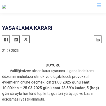
İzmir
YASAKLAMA KARARI
Aliağa
Foça
Menemen
Balçova
Gaziemir
Narlıdere
21.03.2025
Bayındır
Güzelbahçe
Ödemiş
Bergama
Karaburun
Seferihisar
DUYURU
Beydağ
Karşıyaka
Selçuk
Valiliğimizce alınan karar uyarınca, il genelinde kamu
Bornova
Kemalpaşa
Tire
düzenini muhafaza etmek ve oluşabilecek provokatif
Buca
Kınık
Torbalı
eylemlerin önüne geçmek için
21.03.2025 günü saat
10:00’dan –
25.03.2025 günü saat 23:59’a kadar, 5 (beş)
Çeşme
Kiraz
Urla
gün
süreyle her türlü toplantı, gösteri yürüyüşü ve basın
Çiğli
Konak
Bayraklı
açıklaması yasaklanmıştır.
Dikili
Menderes
Karabağlar